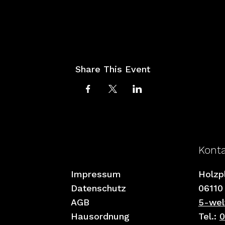
Share This Event
Kont
Impressum
Holzp
Datenschutz
06110
AGB
5-wel
Hausordnung
Tel.:
0