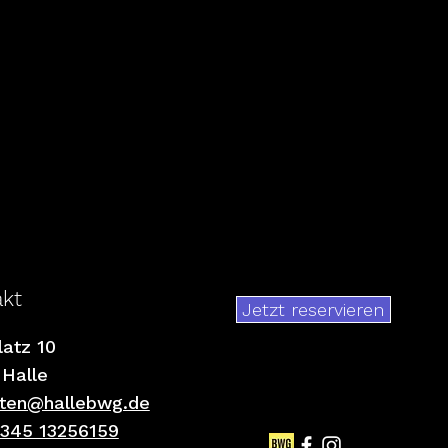
akt
Jetzt reservieren
latz 10
 Halle
ten@hallebwg.de
345 13256159