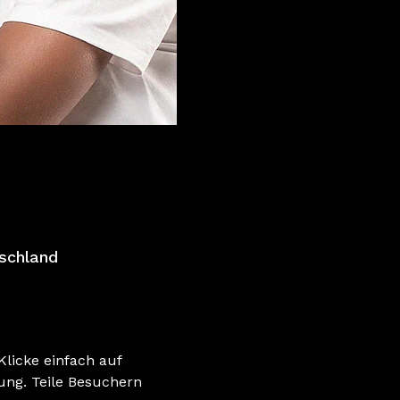
tschland
licke einfach auf 
ung. Teile Besuchern 