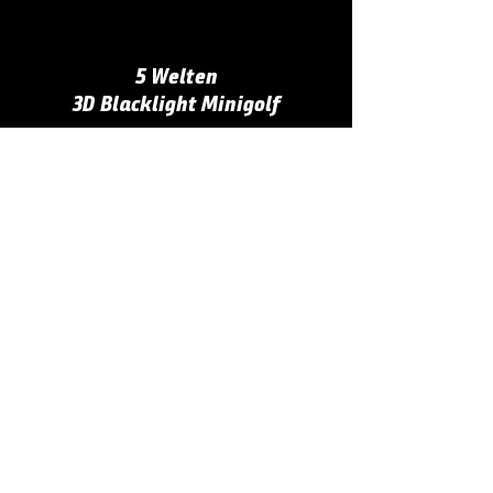
5 Welten
3D Blacklight Minigolf
Wir freuen uns auf euren
Besuch!
Jetzt reservieren
Menü
Start
Preise
Anfahrt
Speisen